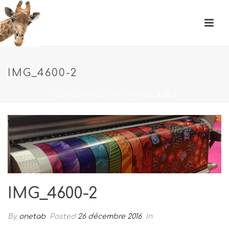
IMG_4600-2
ACCUEIL
»
PRESENTATION
»
IMG_4600-2
IMG_4600-2
By
onetab
Posted
26 décembre 2016
In