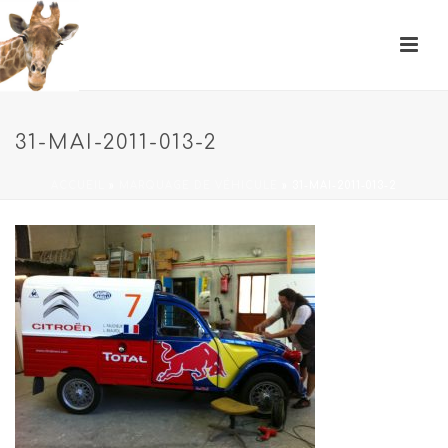
31-MAI-2011-013-2
ACCUEIL
»
MARQUAGE DE VÉHICULE
»
31-MAI-2011-013-2